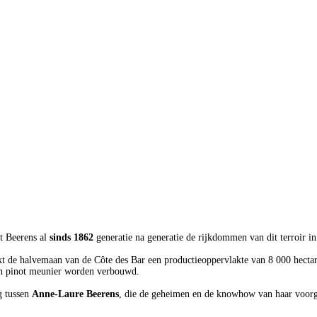
t Beerens al
sinds 1862
generatie na generatie de rijkdommen van dit terroir i
jkt de halvemaan van de Côte des Bar een productieoppervlakte van 8 000 hect
en pinot meunier worden verbouwd.
g tussen
Anne-Laure Beerens
, die de geheimen en de knowhow van haar voorg