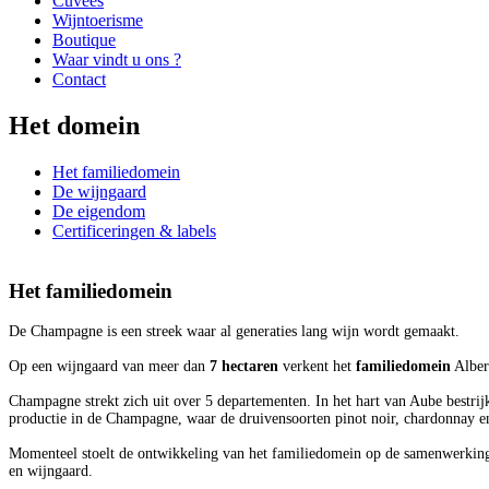
Cuvees
Wijntoerisme
Boutique
Waar vindt u ons ?
Contact
Het domein
Het familiedomein
De wijngaard
De eigendom
Certificeringen & labels
Het familiedomein
De Champagne is een streek waar al generaties lang wijn wordt gemaakt.
Op een wijngaard van meer dan
7 hectaren
verkent het
familiedomein
Alber
Champagne strekt zich uit over 5 departementen. In het hart van Aube bestri
productie in de Champagne, waar de druivensoorten pinot noir, chardonnay 
Momenteel stoelt de ontwikkeling van het familiedomein op de samenwerkin
en wijngaard.